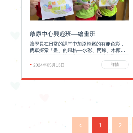
啟康中心興趣班––繪畫班
讓學員在日常的課堂中加添輕鬆的有趣色彩，
簡單探索「畫」的風格––水彩、丙烯、木顏色
素描、馬克筆。讓參與的學員在四季中帶點色
彩和創造力，體驗顏色的快樂！
•
詳情
2024年05月13日
<
1
2