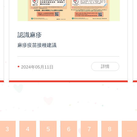
認識麻疹
麻疹疫苗接種建議
•
詳情
2024年05月11日
3
4
5
6
7
8
...