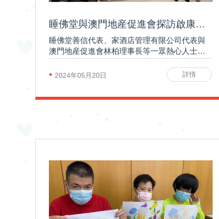
睡佛堂與澳門地産促進會探訪啟康中心
睡佛堂善信代表、家酒店管理有限公司代表與
澳門地産促進會林柏理事長等一眾熱心人士於5
月14日上午到澳門展智服務協會屬下啟康中心
探訪
•
詳情
2024年05月20日