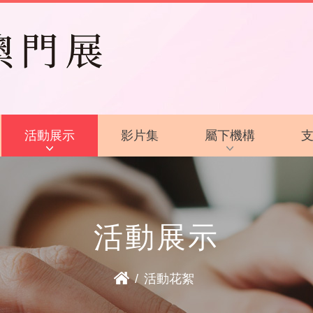
活動展示
影片集
屬下機構
活動花絮
啟智學校
活動預告
啟智早期訓練中心
活動展示
啟能中心
啟康中心
/
活動花絮
心明治小食店