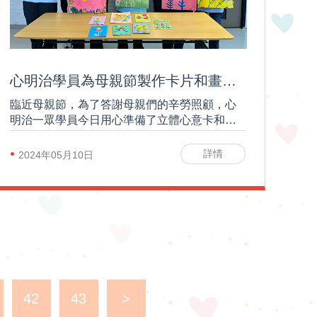
心明治學員為母親節製作卡片和畫作 各母親聊表謝意
臨近母親節，為了答謝母親們的辛勞照顧，心
明治一眾學員今日用心準備了立體心意卡和彩
繪畫作
•
詳情
2024年05月10日
42
43
>