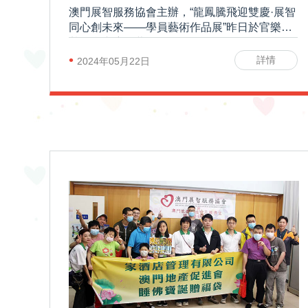
澳門展智服務協會主辦，“龍鳳騰飛迎雙慶·展智
同心創未來——學員藝術作品展”昨日於官樂怡
基金會畫廊揭幕
•
詳情
2024年05月22日