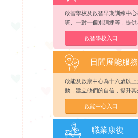
啟智學校及啟智早期訓練中心
班、一對一個別訓練等，提供
啟智學校入口
日間展能服務
啟能及啟康中心為十六歲以上
動，建立他們的自信，提升其
啟能中心入口
職業康復