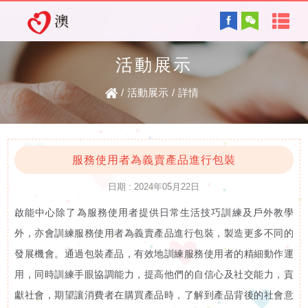
首
English
頁
活動展示
協會背景及方針
關
/
活動展示
/
詳情
服務內容
於
智障的認識
電子讀物
我
服務使用者為義賣產品進行包裝
日期 : 2024年05月22日
們
啟能中心除了為服務使用者提供日常生活技巧訓練及戶外教學
最新資訊
協
外，亦會訓練服務使用者為義賣產品進行包裝，製造更多不同的
復康資訊
發展機會。通過包裝產品，有效地訓練服務使用者的精細動作運
會
用，同時訓練手眼協調能力，提高他們的自信心及社交能力，貢
資
獻社會，期望讓消費者在購買產品時，了解到產品背後的社會意