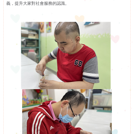
義，提升大家對社會服務的認識。
訊
活動花絮
活
活動預告
動
展
示
影
片
集
啟智學校
屬
啟智早期訓練中心