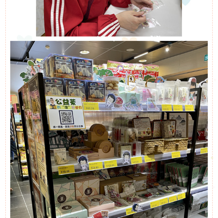
下
啟能中心
啟康中心
機
心明治小食店
構
支
持
我
們
入
會