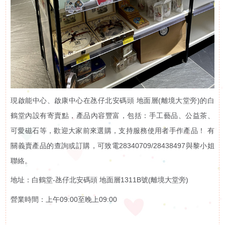
申
請
招聘信息
聯
相關鏈接
絡
聯絡我們
現啟能中心、啟康中心在氹仔北安碼頭 地面層(離境大堂旁)的白
鶴堂內設有寄賣點，產品內容豐富，包括：手工藝品、公益茶、
我
可愛磁石等，歡迎大家前來選購，支持服務使用者手作產品！ 有
們
關義賣產品的查詢或訂購，可致電28340709/28438497與黎小姐
聯絡。
地址：白鶴堂-氹仔北安碼頭 地面層1311B號(離境大堂旁)
營業時間：上午09:00至晚上09:00