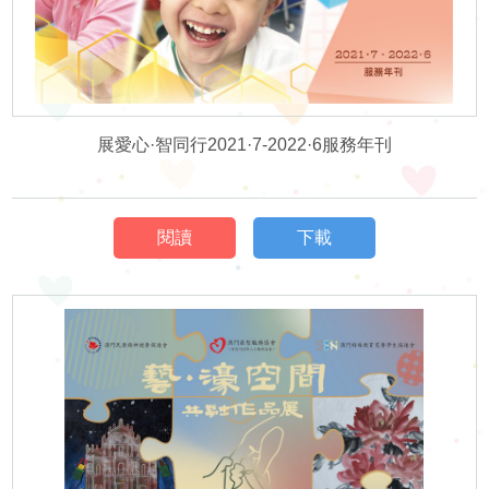
申
請
招聘信息
聯
展愛心·智同行2021·7-2022·6服務年刊
相關鏈接
絡
聯絡我們
閱讀
下載
我
們