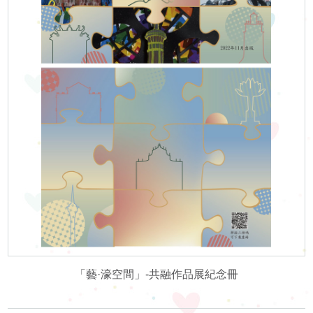
「藝·濠空間」-共融作品展紀念冊