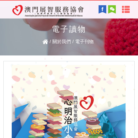
首
English
頁
電子讀物
協會背景及方針
關
/
關於我們
/
電子刊物
服務內容
於
智障的認識
電子讀物
我
們
最新資訊
協
復康資訊
會
資