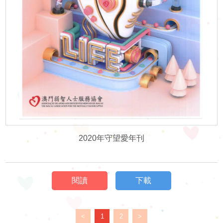
2020年守望愛年刊
閱讀
下載
<
1
2
>