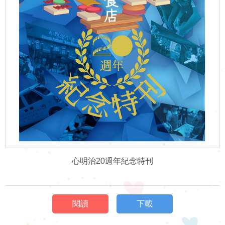
訊
活動花絮
活
活動預告
動
展
示
影
心明治20週年紀念特刊
片
集
閱讀
下載
啟智學校
屬
啟智早期訓練中心