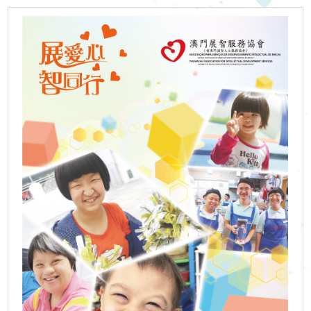
下
啟能中心
啟康中心
機
心明治小食店
構
支
持
我
們
入
會