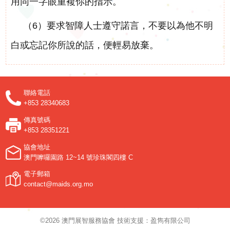
用同一字眼重複你的指示。
（6）要求智障人士遵守諾言，不要以為他不明
白或忘記你所說的話，便輕易放棄。
聯絡電話
+853 28340683
傳真號碼
+853 28351221
協會地址
澳門嚤囉園路 12~14 號珍珠閣四樓 C
電子郵箱
contact@maids.org.mo
©2026 澳門展智服務協會 技術支援：盈雋有限公司