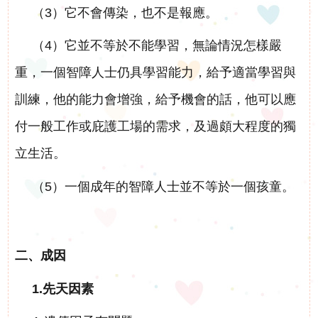
（3）它不會傳染，也不是報應。
申
（4）它並不等於不能學習，無論情況怎樣嚴
請
重，一個智障人士仍具學習能力，給予適當學習與
招聘信息
聯
訓練，他的能力會增強，給予機會的話，他可以應
相關鏈接
付一般工作或庇護工場的需求，及過頗大程度的獨
絡
聯絡我們
立生活。
我
（5）一個成年的智障人士並不等於一個孩童。
們
二、成因
1.先天因素