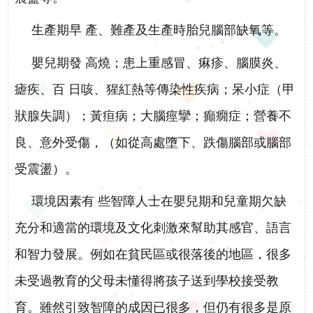
生產期早 產、難產及生產時胎兒腦部缺氧等。
嬰兒期發 高燒；患上重感冒、痳疹、腦膜炎、
瘧疾、百 日咳、猩紅熱等傳染性疾病；呆小症（甲
狀腺失調）；黃疸病；大腦痙攣；癲癇症；營養不
良、意外受傷，（如從高處墮下、跌傷腦部或腦部
受震盪）。
環境因素有 些智障人士在嬰兒期和兒童期欠缺
充分和適當的環境及文化刺激來幫助其感官、語言
和智力發展。例如在貧民區或很落後的地區，很多
未受過教育的父母未懂得將孩子送到學校接受教
育。雖然引致智障的成因已很多，但仍有很多是原