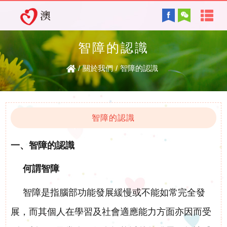
首
English
頁
智障的認識
協會背景及方針
關
/
關於我們
/
智障的認識
服務內容
於
智障的認識
電子讀物
我
智障的認識
們
一、智障的認識
最新資訊
協
何謂智障
復康資訊
會
智障是指腦部功能發展緩慢或不能如常完全發
展，而其個人在學習及社會適應能力方面亦因而受
資