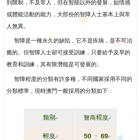
到限制，不及常人，但在智能以外的發展，如情感
訊
或體能活動的能力，大部份的智障人士基本上與常
活動花絮
活
人無異。
活動預告
動
智障是一種永久的缺陷，它不是疾病，是不可治
癒的。但智障人士卻可接受訓練，只要給予及早的
展
教育和訓練，其有限潛能是可發展的。
示
智障程度的分類有許多種，不同國家採用不同的
影
分類標準，現時澳門一般採用的分類如下：
片
集
啟智學校
屬
啟智早期訓練中心