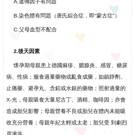
A.遺傳因子有問題
B.染色體有問題（唐氏綜合症，即“蒙古症”）
C.父母血型不配合
2.後天因素
懷孕期母親患上德國痳疹、腮腺炎、感冒、糖尿
病、性病；服食過量藥物或亂食成藥，如鎮靜劑、
止痛藥、避孕丸、含鉛或水銀的藥物；照射過量的
X-光，母親吸食大量尼古丁、酒精、咖啡因；亦會
造成胎兒影響；母親營養不良或胎兒在體內未能吸
收充分營養；母親年紀太輕或太老；胎兒受 到劇烈
震盪等。