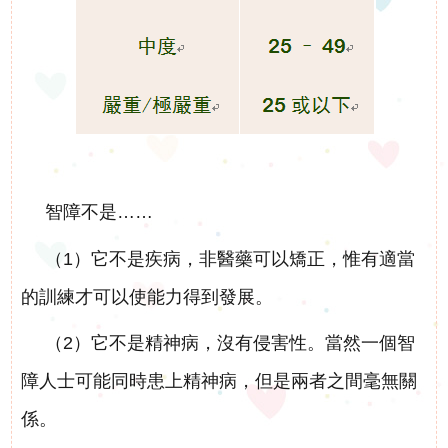
下
啟能中心
啟康中心
機
心明治小食店
構
支
智障不是……
持
（1）它不是疾病，非醫藥可以矯正，惟有適當
我
的訓練才可以使能力得到發展。
們
（2）它不是精神病，沒有侵害性。當然一個智
入
障人士可能同時患上精神病，但是兩者之間毫無關
係。
會