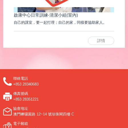
啟康中心推出聯乘產品-宇恆的澳妙世界公益茶
啟康中心推出聯乘產品--<<宇恆的"澳"妙世界公益茶>>
詳情
聯絡電話
+853 28340683
傳真號碼
+853 28351221
協會地址
澳門嚤囉園路 12~14 號珍珠閣四樓 C
電子郵箱