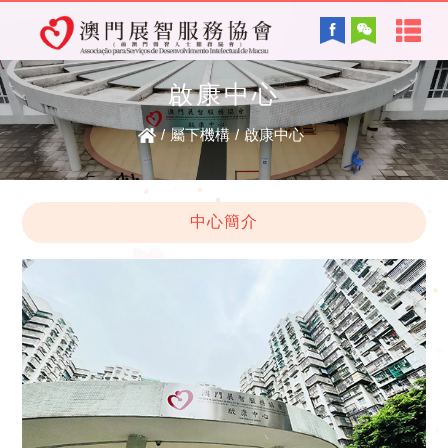
首
English
頁
啟康中心
協會背景及方針
關
/
屬下機構
/
啟康中心
服務內容
於
智障的認識
電子讀物
中心簡介
我
們
最新資訊
協
復康資訊
會
資