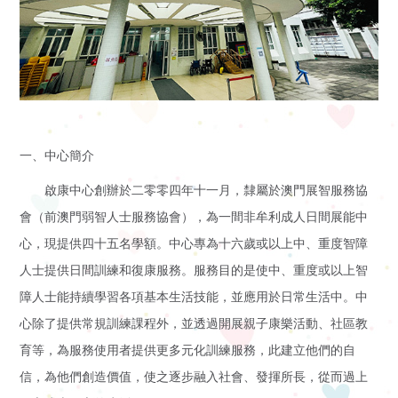
訊
活動花絮
活
活動預告
動
一、中心簡介
展
啟康中心創辦於二零零四年十一月，隸屬於澳門展智服務協
示
會（前澳門弱智人士服務協會），為一間非牟利成人日間展能中
心，現提供四十五名學額。中心專為十六歲或以上中、重度智障
影
人士提供日間訓練和復康服務。服務目的是使中、重度或以上智
片
障人士能持續學習各項基本生活技能，並應用於日常生活中。中
心除了提供常規訓練課程外，並透過開展親子康樂活動、社區教
集
育等，為服務使用者提供更多元化訓練服務，此建立他們的自
啟智學校
信，為他們創造價值，使之逐步融入社會、發揮所長，從而過上
屬
啟智早期訓練中心