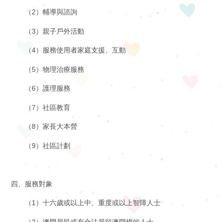
（2）輔導與諮詢
申
（3）親子戶外活動
請
（4）服務使用者家庭支援、互動
招聘信息
聯
（5）物理治療服務
相關鏈接
（6）護理服務
絡
聯絡我們
（7）社區教育
我
（8）家長大本營
們
（9）社區計劃
四、服務對象
（1）十六歲或以上中、重度或以上智障人士
（2）澳門居民或有合法居留澳門權的人士