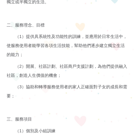
獨立或半獨立的生活。
下
啟能中心
啟康中心
機
二、服務理念、目標
心明治小食店
（1）提供具系統性及功能性的訓練，並應用於日常生活中，
構
使服務使用者能學習各項生活技能，幫助他們逐步建立獨立生活
支
的能力；
（2）開展、社區計劃、社區商戶支援計劃，為他們提供融入
持
社區，創造人生價值的機會；
我
（3）協助和轉導服務使用者的家人正確面對子女的成長和需
要；
們
入
三、服務項目
會
（1）個別及小組訓練