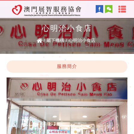
首
English
頁
心明治小食店
協會背景及方針
關
/
屬下機構
/
心明治小食店
服務內容
於
智障的認識
電子讀物
服務簡介
我
們
最新資訊
協
復康資訊
會
資