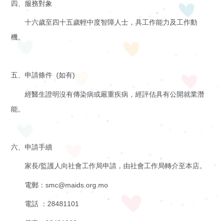
四、服務對象
申
十六歲至四十五歲輕中度智障人士，具工作能力及工作動
機。
請
招聘信息
聯
相關鏈接
五、申請條件 (如有)
絡
聯絡我們
經醫生證明沒有傳染病或嚴重疾病，經評估具有公開就業潛
能。
我
們
六、申請手續
家長/監護人向社會工作局申請，由社會工作局轉介至本店。
電郵：smc@maids.org.mo
電話 ：28481101