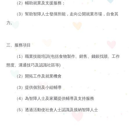
（2）輔助就業及支援服務；
下
啟能中心
（3）幫助智障人士發揮所能，走向公開就業市場，自食其
啟康中心
機
力。
心明治小食店
構
三、服務項目
支
（1）職業技能培訓(包括食物製作、銷售、錢銀找贖、工作
態度、溝通技巧及認識社區等)
持
（2）開拓工作及就業機會
我
（3）提供個別及小組輔導
們
（4）為智障人士及家屬提供輔導及支持服務
（5）透過活動使社會人士認識及接納智障人士
入
會