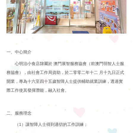
訊
活動花絮
活
活動預告
動
一、中心簡介
展
心明治小食店隸屬於 澳門展智服務協會（前澳門弱智人士服
示
務協會），由社會工作局資助，於二零零二年十二 月十九日正式
開業，專為十六至四十五歲智障人士提供輔助就業訓練，透過實
影
際工作使其發揮潛能，融入社會。
片
集
二、服務理念
啟智學校
（1）讓智障人士得到適切的工作訓練；
屬
啟智早期訓練中心