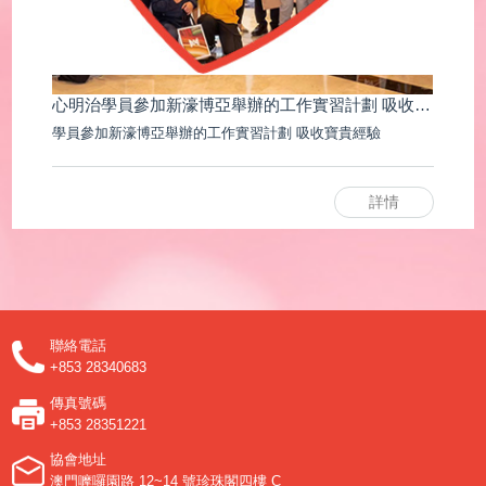
心明治學員參加新濠博亞舉辦的工作實習計劃 吸收寶貴經驗
學員參加新濠博亞舉辦的工作實習計劃 吸收寶貴經驗
詳情
聯絡電話
+853 28340683
傳真號碼
+853 28351221
協會地址
澳門嚤囉園路 12~14 號珍珠閣四樓 C