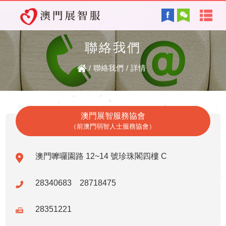
首
English
頁
聯絡我們
協會背景及方針
關
/
聯絡我們
/
詳情
服務內容
於
智障的認識
電子讀物
我
澳門展智服務協會
（前澳門弱智人士服務協會）
們
澳門嚤囉園路 12~14 號珍珠閣四樓 C
最新資訊
協
復康資訊
28340683 28718475
會
28351221
資