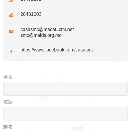
28481003
casasmc@macau.ctm.net
smc@maids.org.mo
https://www.facebook.com/casasmc
姓名
電話
郵箱