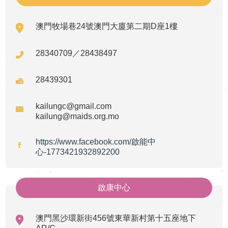
申
澳門牧場巷24號澳門大廈第二期D座1樓
請
28340709／28438497
招聘信息
聯
相關鏈接
28439301
絡
聯絡我們
kailungc@gmail.com
kailung@maids.org.mo
我
https://www.facebook.com/啟能中
們
心-1773421932892200
啟康中心
澳門黑沙環新街456號東華新村第十五座地下