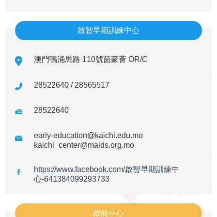
下
啟能中心
啟康中心
啟智早期訓練中心
機
心明治小食店
澳門鴨涌馬路 110號茵豪薈 OR/C
構
28522640 / 28565517
支
28522640
持
我
early-education@kaichi.edu.mo
kaichi_center@maids.org.mo
們
https://www.facebook.com/啟智早期訓練中
心-641384099293733
入
會
啟能中心