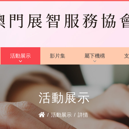
活動展示
影片集
屬下機構
活動花絮
啟智學校
活動預告
啟智早期訓練中心
活動展示
啟能中心
啟康中心
/
活動展示
/
詳情
心明治小食店