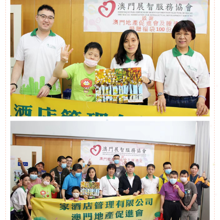
申
請
招聘信息
聯
相關鏈接
絡
聯絡我們
我
們