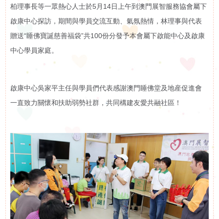
柏理事長等一眾熱心人士於5月14日上午到澳門展智服務協會屬下
訊
啟康中心探訪，期間與學員交流互動、氣氛熱情，林理事與代表
活動花絮
贈送“睡佛寶誕慈善福袋”共100份分發予本會屬下啟能中心及啟康
活
活動預告
中心學員家庭。
動
展
啟康中心吳家平主任與學員們代表感謝澳門睡佛堂及地産促進會
一直致力關懷和扶助弱勢社群，共同構建友愛共融社區！
示
影
片
集
啟智學校
屬
啟智早期訓練中心