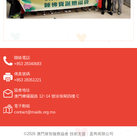
聯絡電話
+853 28340683
傳真號碼
+853 28351221
協會地址
澳門嚤囉園路 12~14 號珍珠閣四樓 C
電子郵箱
contact@maids.org.mo
©2026 澳門展智服務協會 技術支援：盈雋有限公司