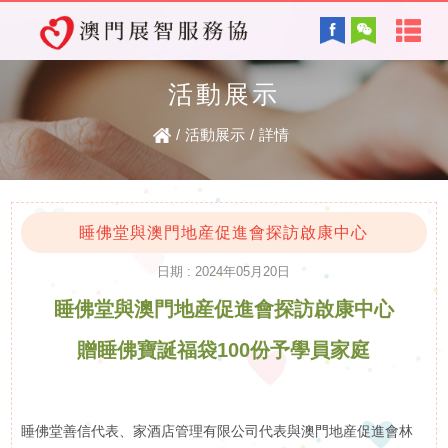
首
English
頁
活動展示
協會背景及方針
關
/
活動展示
/
詳情
服務內容
於
智障的認識
電子讀物
我
睡佛堂與澳門地産促進會探訪啟康中心
日期 : 2024年05月20日
們
睡佛堂與澳門地産促進會探訪啟康中心
最新資訊
協
復康資訊
贈睡佛寶誕福袋100份予學員家庭
會
資
睡佛堂善信代表、家酒店管理有限公司代表與澳門地産促進會林