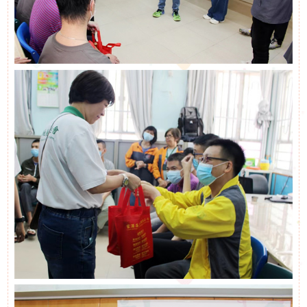
下
啟能中心
啟康中心
機
心明治小食店
構
支
持
我
們
入
會