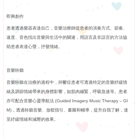
申
即興創作
請
患者透過樂器表達自己，音樂治療師從患者的演奏方式、節奏、
招聘信息
速度、音色找出音樂與生活中的關連，用語言及非語言的方法協
聯
相關鏈接
助患者表達心聲，抒發情緒。
絡
聯絡我們
音樂聆聽
我
音樂聆聽在治療的過程中，抑鬱症患者可透過特定的音樂紓緩情
們
緒及調節情緒帶來的身體影響，如肌肉繃緊，呼吸急速等。患者
亦可配合音樂心靈導航法 (Guided Imagery Music Therapy – GI
M)，透過聆聽音樂、放鬆指引、畫圖和輔導，提升自我了解，達
至紓緩情緒和減壓的效果。