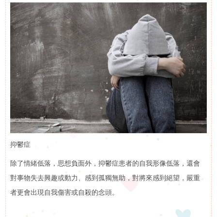
訊
活動花絮
活
活動預告
動
展
示
影
抑鬱症
片
除了情緒低落，思想負面外，抑鬱症患者的自我形像低落，還會
對事物失去興趣或動力、感到孤獨無助，對將來感到絕望，嚴重
集
者更會出現自我傷害或自殺的念頭。
啟智學校
屬
啟智早期訓練中心