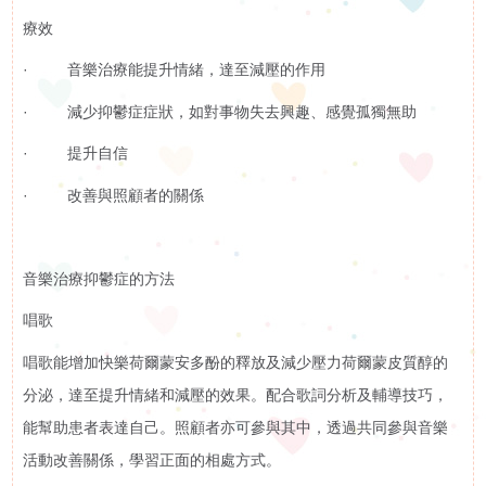
療效
下
啟能中心
啟康中心
· 音樂治療能提升情緒，達至減壓的作用
機
心明治小食店
· 減少抑鬱症症狀，如對事物失去興趣、感覺孤獨無助
構
· 提升自信
支
· 改善與照顧者的關係
持
音樂治療抑鬱症的方法
我
唱歌
們
唱歌能增加快樂荷爾蒙安多酚的釋放及減少壓力荷爾蒙皮質醇的
分泌，達至提升情緒和減壓的效果。配合歌詞分析及輔導技巧，
入
能幫助患者表達自己。照顧者亦可參與其中，透過共同參與音樂
活動改善關係，學習正面的相處方式。
會