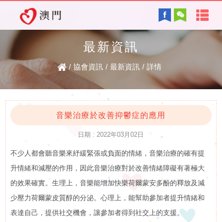
首
English
頁
最新資訊
協會背景及方針
關
/
協會資訊
/
最新資訊
/
詳情
服務內容
於
智障的認識
電子讀物
我
音樂治療於改善抑鬱症的應用
日期 : 2022年03月02日
們
不少人都會聽音樂來紓緩緊張或負面的情緒，音樂治療的確有提
最新資訊
協
升情緒和減壓的作用，因此音樂治療對於改善情緒障礙有著極大
復康資訊
的效果確實。生理上，音樂能增加快樂荷爾蒙安多酚的釋放及減
會
少壓力荷爾蒙皮質醇的分泌。心理上，能幫助參加者提升情緒和
資
表達自己，提供社交機會，讓參加者得到社交上的支援。