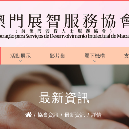
活動展示
影片集
屬下機構
活動花絮
啟智學校
活動預告
啟智早期訓練中心
最新資訊
啟能中心
啟康中心
/
協會資訊
/
最新資訊
/
詳情
心明治小食店