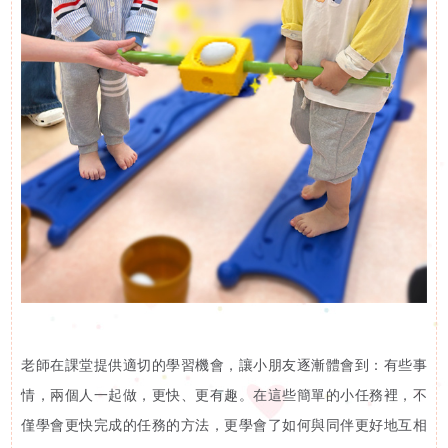
下
啟能中心
啟康中心
機
心明治小食店
構
支
持
我
們
老師在課堂提供適切的學習機會，讓小朋友逐漸體會到：有些事
入
情，兩個人一起做，更快、更有趣。在這些簡單的小任務裡，不
僅學會更快完成的任務的方法，更學會了如何與同伴更好地互相
會