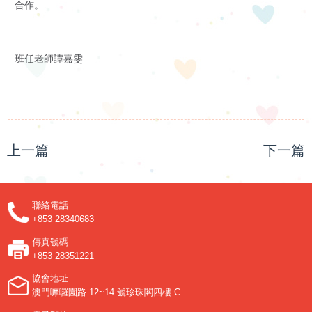
合作。
申
請
班任老師譚嘉雯
招聘信息
聯
相關鏈接
絡
聯絡我們
上一篇
下一篇
我
們
聯絡電話
+853 28340683
傳真號碼
+853 28351221
協會地址
澳門嚤囉園路 12~14 號珍珠閣四樓 C