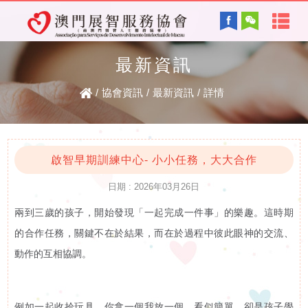
首
English
頁
最新資訊
協會背景及方針
關
/
協會資訊
/
最新資訊
/
詳情
服務內容
於
智障的認識
電子讀物
我
​啟智早期訓練中心- 小小任務，大大合作
日期 : 2026年03月26日
們
兩到三歲的孩子，開始發現「一起完成一件事」的樂趣。這時期
最新資訊
協
的合作任務，關鍵不在於結果，而在於過程中彼此眼神的交流、
復康資訊
動作的互相協調。
會
資
例如一起收拾玩具，你拿一個我放一個，看似簡單，卻是孩子學