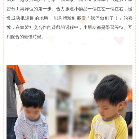
訊
習分工與歸位的第一步。合力搬運小物品一個在左一個在右，慢
慢成功抵達目的地時，能夠體驗到那份「我們做到了！」的喜
活動花絮
活
悅，在練習社交合作的遊戲的過程中，小朋友都是學習等待、互
活動預告
相配合的最佳時候。
動
展
示
影
片
集
啟智學校
屬
啟智早期訓練中心