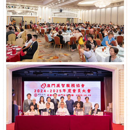
申
請
招聘信息
聯
相關鏈接
絡
聯絡我們
我
們