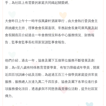
手，為社區上有需要的家庭共同織起關愛網。
訊
活動花絮
活
大會昨日上午十一時半假萬豪軒酒家舉行，由大會執行委員會主
活動預告
席姚繼光主持，理事會會長羅嘉琪、常務副會長兼司庫馬騰及副
動
會長關燕芬介紹過去一年會務情況和各中心服務情況、財務報
展
告，監事會監事長杜琪新宣讀監事會報告。
示
他們介紹，過去一年，協會及屬下五個單位服務不斷發展及創
影
新，為○至八歲有特殊教育需要學童、有智力障礙成年學員，開展
近四百項訓練小組及活動，為超過五百三十個學員家庭提供常規
片
服務，服務總人次達九萬二千四百多。協會及屬下各單位進行多
項服務優化項目，透過參與不同慈善義賣攤位活動，提升社區宣
集
傳力。
啟智學校
屬
啟智早期訓練中心