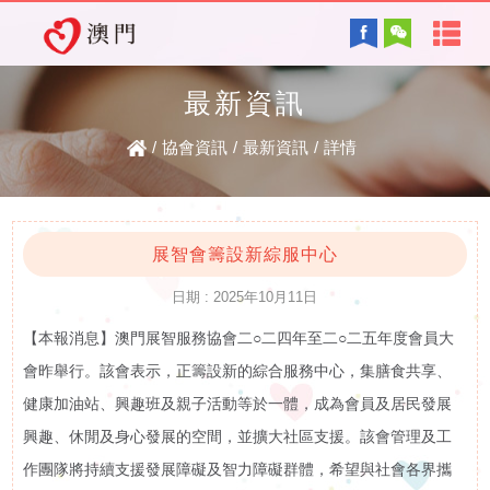
首
English
頁
最新資訊
協會背景及方針
關
/
協會資訊
/
最新資訊
/
詳情
服務內容
於
智障的認識
電子讀物
我
展智會籌設新綜服中心
日期 : 2025年10月11日
們
【本報消息】澳門展智服務協會二○二四年至二○二五年度會員大
最新資訊
協
會昨舉行。該會表示，正籌設新的綜合服務中心，集膳食共享、
復康資訊
健康加油站、興趣班及親子活動等於一體，成為會員及居民發展
會
興趣、休閒及身心發展的空間，並擴大社區支援。該會管理及工
資
作團隊將持續支援發展障礙及智力障礙群體，希望與社會各界攜