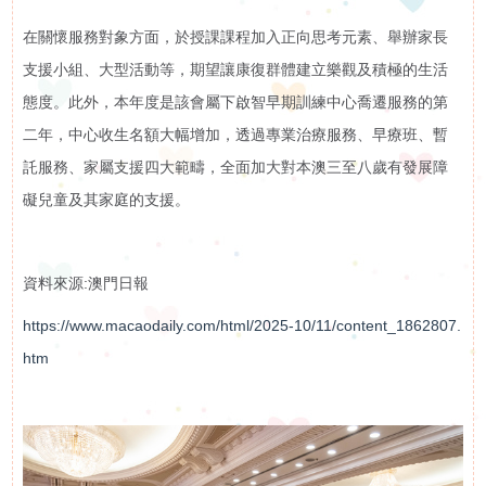
下
啟能中心
在關懷服務對象方面，於授課課程加入正向思考元素、舉辦家長
啟康中心
支援小組、大型活動等，期望讓康復群體建立樂觀及積極的生活
機
心明治小食店
態度。此外，本年度是該會屬下啟智早期訓練中心喬遷服務的第
二年，中心收生名額大幅增加，透過專業治療服務、早療班、暫
構
託服務、家屬支援四大範疇，全面加大對本澳三至八歲有發展障
支
礙兒童及其家庭的支援。
持
資料來源:澳門日報
我
https://www.macaodaily.com/html/2025-10/11/content_1862807.
們
htm
入
會