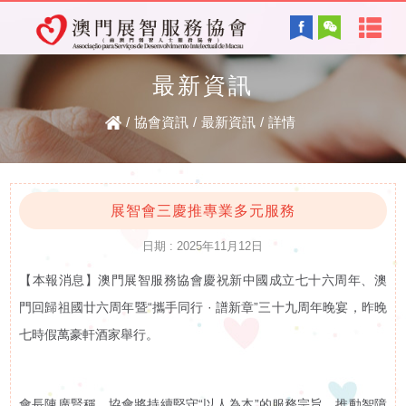
首
English
頁
最新資訊
協會背景及方針
關
/
協會資訊
/
最新資訊
/
詳情
服務內容
於
智障的認識
電子讀物
我
展智會三慶推專業多元服務
日期 : 2025年11月12日
們
【本報消息】澳門展智服務協會慶祝新中國成立七十六周年、澳
最新資訊
協
門回歸祖國廿六周年暨“攜手同行 · 譜新章”三十九周年晚宴，昨晚
復康資訊
七時假萬豪軒酒家舉行。
會
資
會長陳廣賢稱，協會將持續堅守“以人為本”的服務宗旨，推動智障