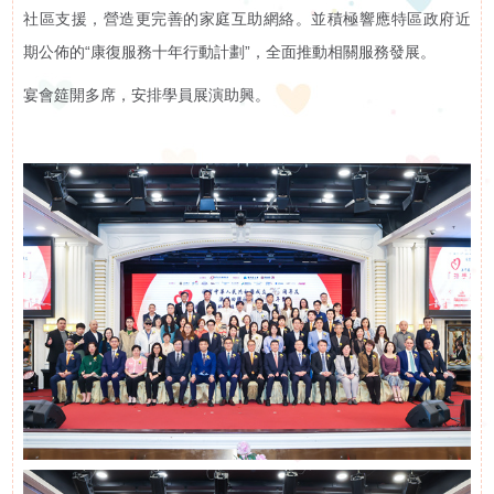
社區支援，營造更完善的家庭互助網絡。並積極響應特區政府近
下
啟能中心
期公佈的“康復服務十年行動計劃”，全面推動相關服務發展。
啟康中心
機
宴會筵開多席，安排學員展演助興。
心明治小食店
構
支
持
我
們
入
會