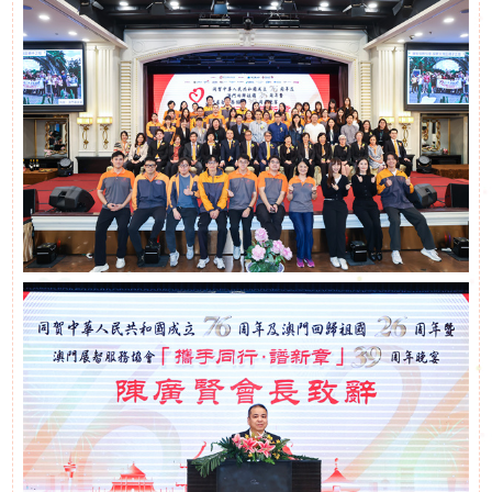
申
請
招聘信息
聯
相關鏈接
絡
聯絡我們
我
們