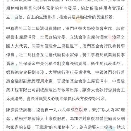
訊
服務朝着專業化與多元化的方向發展，協助服務使用者實現自
立、自信、自主的生活目標，推進共建共融社會的長遠願景。
活動花絮
活
中聯辦社工部二級調研員陳鍵，澳門科技大學校董會主席、該會
活動預告
動
榮譽主席廖澤雲，全國政協常委、立法會副主席何潤生，澳區全
國人大代表、同善堂值理會主席崔世平，澳門基金會行政委員李
展
偉農，社工局社會互助廳代廳長余家偉，勞工事務局就業廳長李
麗琼，社保基金中央公積金制度廳長楊婉麗，衛生局代表李然，
示
婦聯總會會長劉金玲，大豐銀行副行長盧潔兒，中銀澳門分行普
影
惠金融部副總經理周永豪，官樂怡基金會副主席官澤中，中國建
築工程有限公司副總經理呂育敏等出席，該會大會執行委員會主
片
席姚繼光、會長陳廣賢及心明治學員代表方俊傑等出席。
陳廣賢致詞稱，協會自一九八六年成立以來，秉持“以人為本”理
集
念，積極推動智障人士康復服務。為加強對康復群體照顧者及弱
啟智學校
屬
勢家庭的支援，正籌設“綜合服務中心”，為有需要人士提供一站式
啟智早期訓練中心