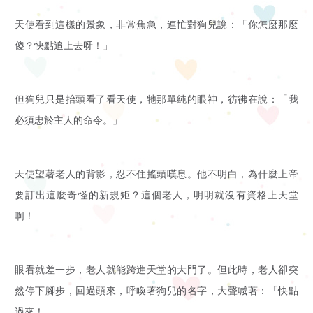
申
天使看到這樣的景象，非常焦急，連忙對狗兒說：「你怎麼那麼
傻？快點追上去呀！」
請
招聘信息
聯
但狗兒只是抬頭看了看天使，牠那單純的眼神，彷彿在說：「我
相關鏈接
必須忠於主人的命令。」
絡
聯絡我們
我
天使望著老人的背影，忍不住搖頭嘆息。他不明白，為什麼上帝
要訂出這麼奇怪的新規矩？這個老人，明明就沒有資格上天堂
們
啊！
眼看就差一步，老人就能跨進天堂的大門了。但此時，老人卻突
然停下腳步，回過頭來，呼喚著狗兒的名字，大聲喊著：「快點
過來！」