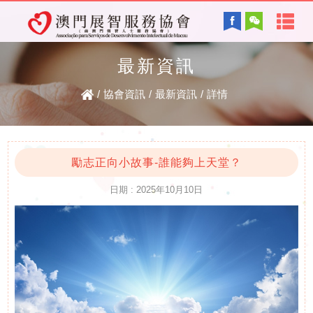
首
English
頁
最新資訊
協會背景及方針
關
/
協會資訊
/
最新資訊
/
詳情
服務內容
於
智障的認識
電子讀物
我
勵志正向小故事-誰能夠上天堂？
日期 : 2025年10月10日
們
最新資訊
協
復康資訊
會
資