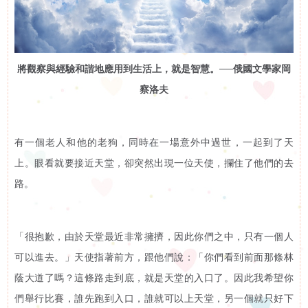
訊
活動花絮
活
活動預告
將觀察與經驗和諧地應用到生活上，就是智慧。──俄國文學家岡
動
察洛夫
展
有一個老人和他的老狗，同時在一場意外中過世，一起到了天
示
上。眼看就要接近天堂，卻突然出現一位天使，攔住了他們的去
路。
影
片
「很抱歉，由於天堂最近非常擁擠，因此你們之中，只有一個人
可以進去。」天使指著前方，跟他們說：「你們看到前面那條林
集
蔭大道了嗎？這條路走到底，就是天堂的入口了。因此我希望你
啟智學校
屬
們舉行比賽，誰先跑到入口，誰就可以上天堂，另一個就只好下
啟智早期訓練中心