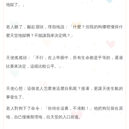
地獄了。」
下
啟能中心
啟康中心
機
心明治小食店
老人聽了，皺起眉頭，埋怨地說：「什麼？但我的狗哪裡懂得什
麼天堂地獄啊？不能讓我來決定嗎？」
構
支
天使搖搖頭：「不行，在上帝眼中，所有生命都是平等的，通過
持
比賽來決定，這樣比較公平。」
我
天使心想：這個老人怎麼會這麼自私呢？接著，更讓天使生氣的
們
事發生了。
老人對狗下了命令：「你待在這裏，不准動！」他把狗兒留在原
入
地，自己慢條斯理地，往天堂的入口前進。
會