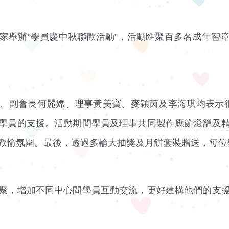
家舉辦“學員慶中秋聯歡活動”，活動匯聚百多名成年智
、副會長何麗嫦、理事黃美寶、麥穎茵及李海琪均表示
學員的支援。活動期間學員及理事共同製作應節燈籠及
歡愉氛圍。最後，透過多輪大抽獎及月餅套裝贈送，每位
聚，增加不同中心間學員互動交流，更好建構他們的支