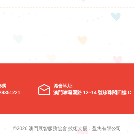
號碼
協會地址
28351221
澳門嚤囉園路 12~14 號珍珠閣四樓 C
©2026 澳門展智服務協會 技術支援：盈雋有限公司