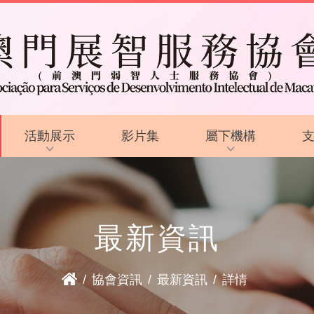
活動展示
影片集
屬下機構
活動花絮
啟智學校
活動預告
啟智早期訓練中心
最新資訊
啟能中心
啟康中心
/
協會資訊
/
最新資訊
/
詳情
心明治小食店