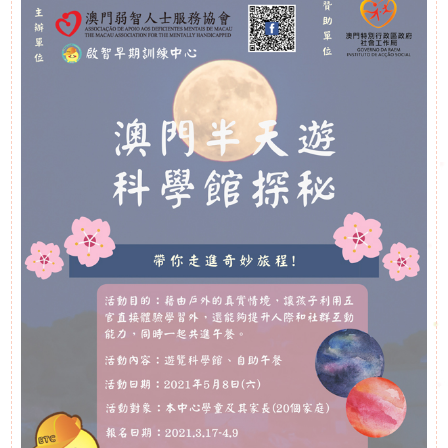
下
啟能中心
啟康中心
機
心明治小食店
構
支
持
我
們
入
會