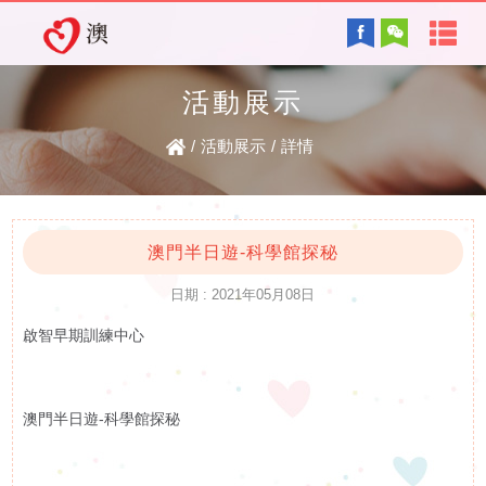
首
English
頁
活動展示
協會背景及方針
關
/
活動展示
/
詳情
服務內容
於
智障的認識
電子讀物
我
澳門半日遊-科學館探秘
日期 : 2021年05月08日
們
啟智早期訓練中心
最新資訊
協
復康資訊
會
澳門半日遊-科學館探秘
資