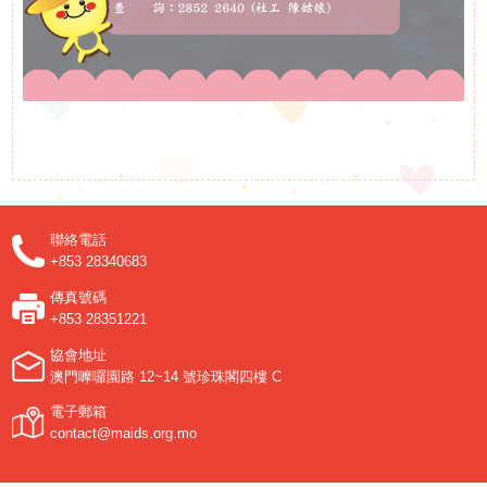
申
請
招聘信息
聯
相關鏈接
絡
聯絡我們
聯絡電話
我
+853 28340683
傳真號碼
們
+853 28351221
協會地址
澳門嚤囉園路 12~14 號珍珠閣四樓 C
電子郵箱
contact@maids.org.mo