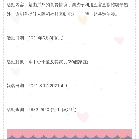
活動內容：藉由戶外的真實情境，讓孩子利用五官直接體驗學習
訊
外，還能夠提升人際和社群互動能力，同時一起共進午餐。
活動花絮
活
活動預告
活動日期：2021年5月8日(六)
動
展
活動對象：本中心學童及其家長(20個家庭)
示
影
報名日期：2021.3.17-2021.4.9
片
活動查詢：2852 2640 (社工 陳姑娘)
集
啟智學校
屬
啟智早期訓練中心