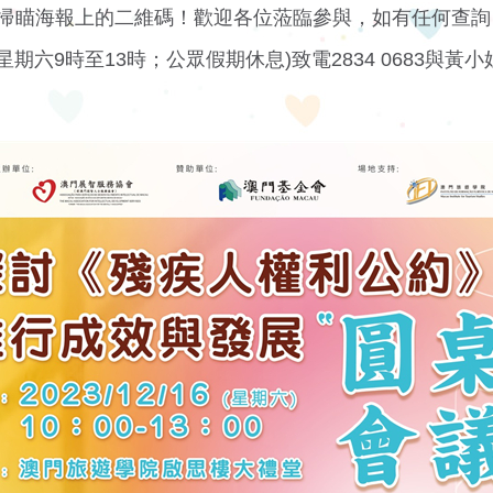
掃瞄海報上的二維碼！歡迎各位蒞臨參與，如有任何查詢
及星期六9時至13時；公眾假期休息)致電2834 0683與