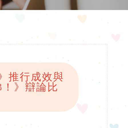
》推行成效與
睇！》辯論比