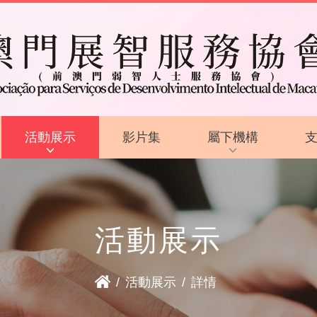
活動展示
影片集
屬下機構
活動花絮
啟智學校
活動預告
啟智早期訓練中心
活動展示
啟能中心
啟康中心
/
活動展示
/
詳情
心明治小食店