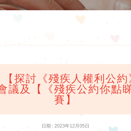
）【探討《殘疾人權利公約
會議及【《殘疾公約你點
賽】
日期 : 2023年12月05日