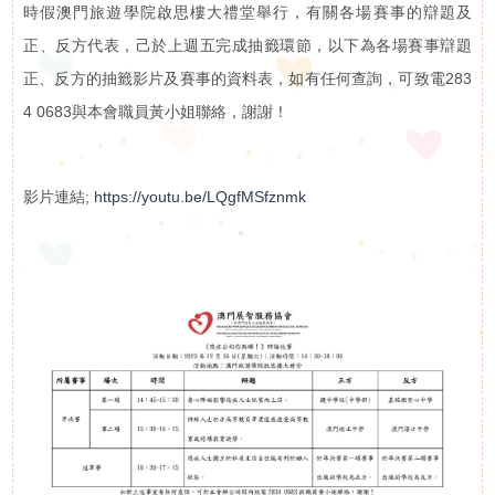
時假澳門旅遊學院啟思樓大禮堂舉行，有關各場賽事的辯題及
訊
正、反方代表，己於上週五完成抽籤環節，以下為各場賽事辯題
活動花絮
正、反方的抽籤影片及賽事的資料表，如有任何查詢，可致電283
活
活動預告
4 0683與本會職員黃小姐聯絡，謝謝！
動
展
影片連結;
https://youtu.be/LQgfMSfznmk
示
影
片
集
啟智學校
屬
啟智早期訓練中心