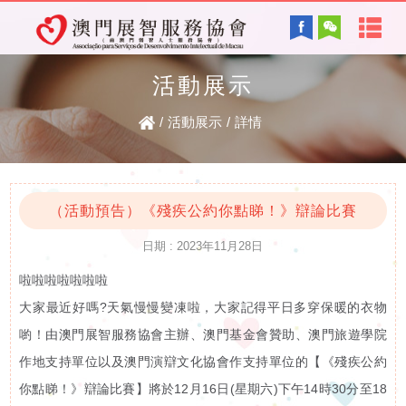
首
English
頁
活動展示
協會背景及方針
關
/
活動展示
/
詳情
服務內容
於
智障的認識
電子讀物
我
（活動預告）《殘疾公約你點睇！》辯論比賽
日期 : 2023年11月28日
們
啦啦啦啦啦啦啦
最新資訊
協
大家最近好嗎?天氣慢慢變凍啦，大家記得平日多穿保暖的衣物
復康資訊
喲！由澳門展智服務協會主辦、澳門基金會贊助、澳門旅遊學院
會
作地支持單位以及澳門演辯文化協會作支持單位的【《殘疾公約
資
你點睇！》辯論比賽】將於12月16日(星期六)下午14時30分至18