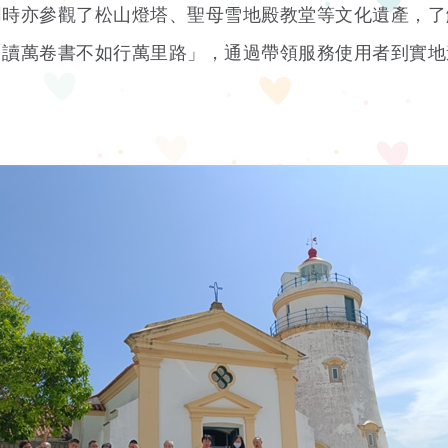
同時亦參觀了松山燈塔、聖母雪地殿教堂等文化遺產，了
「讀萬卷書不如行萬里路」，通過帶領服務使用者到實地