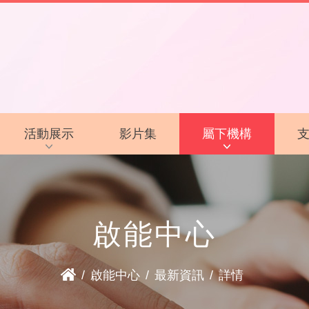
活動展示
影片集
屬下機構
活動花絮
啟智學校
活動預告
啟智早期訓練中心
啟能中心
啟能中心
啟康中心
/
啟能中心
/
最新資訊
/
詳情
心明治小食店