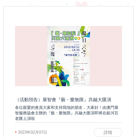
（活動預告）展智會『藝・樂無限』共融大匯演
各位親愛的會員大家和支持我地的朋友，大家好！由澳門展
智服務協會主辦的『藝・樂無限』共融大匯演即將在銀河百
老匯上演啦
•
2023年02月07日
詳情