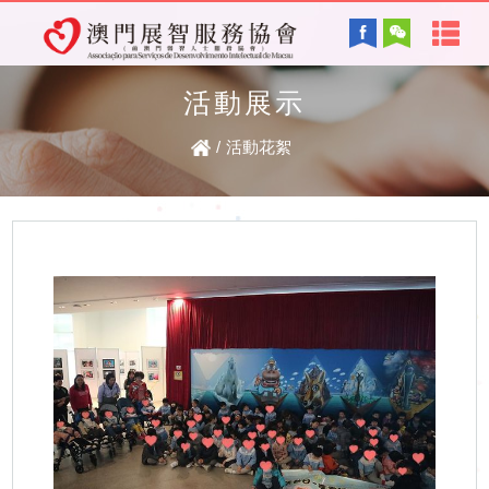
首
English
頁
活動展示
協會背景及方針
關
/
活動花絮
服務內容
於
智障的認識
電子讀物
我
們
最新資訊
協
復康資訊
會
資