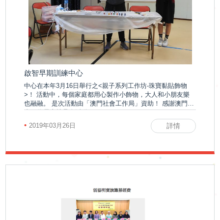
申
請
招聘信息
聯
啟智早期訓練中心
相關鏈接
中心在本年3月16日舉行之<親子系列工作坊-珠寶黏貼飾物
絡
聯絡我們
>！ 活動中，每個家庭都用心製作小飾物，大人和小朋友樂
也融融。 是次活動由「澳門社會工作局」資助！ 感謝澳門社
會工作局支持是次活動！
我
•
2019年03月26日
詳情
們