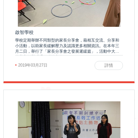
下
啟能中心
啟康中心
機
心明治小食店
啟智學校
構
學校定期舉辦不同類型的家長分享會，藉相互交流、分享和
小活動，以助家長緩解壓力及認識更多相關資訊。在本年三
月二日，舉行了「家長分享會之發展遲緩篇」，活動中大家
支
分享心得與感受，獲益良多。
•
2019年03月27日
詳情
持
我
們
入
會