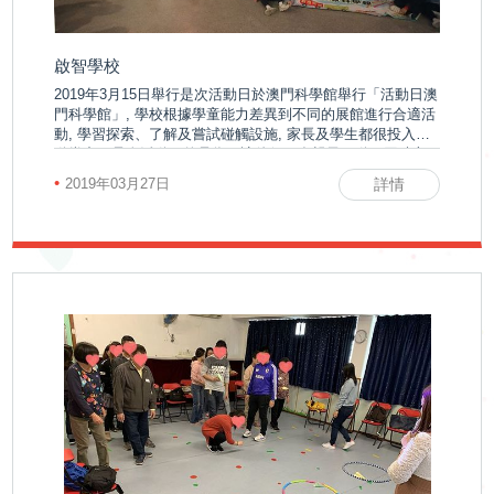
訊
啟智學校
活動花絮
活
2019年3月15日舉行是次活動日於澳門科學館舉行「活動日澳
活動預告
門科學館」, 學校根據學童能力差異到不同的展館進行合適活
動, 學習探索、了解及嘗試碰觸設施, 家長及學生都很投入活
動
動當中。是次活動目的是為了讓他們更多親子互動，同時亦
可以豐富他們的生活體驗。
•
2019年03月27日
詳情
展
示
影
片
集
啟智學校
屬
啟智早期訓練中心