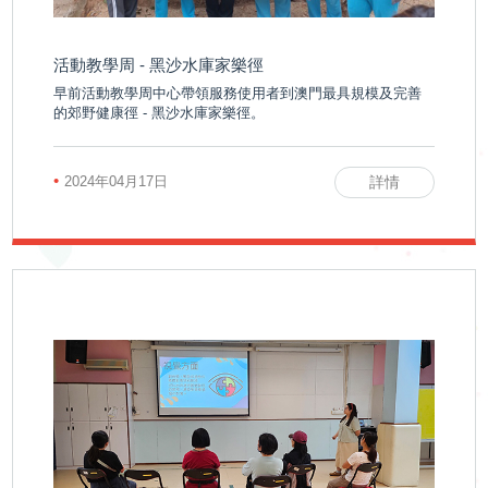
訊
活動教學周 - 黑沙水庫家樂徑
活動花絮
活
早前活動教學周中心帶領服務使用者到澳門最具規模及完善
活動預告
的郊野健康徑 - 黑沙水庫家樂徑。
動
•
2024年04月17日
詳情
展
示
影
片
集
啟智學校
屬
啟智早期訓練中心