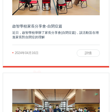
下
啟能中心
啟康中心
機
心明治小食店
啟智學校家長分享會-自閉症篇
構
近日，啟智學校舉辦了家長分享會(自閉症篇)，該活動旨在增
進家長對自閉症的理解
支
•
2024年04月16日
詳情
持
我
們
入
會