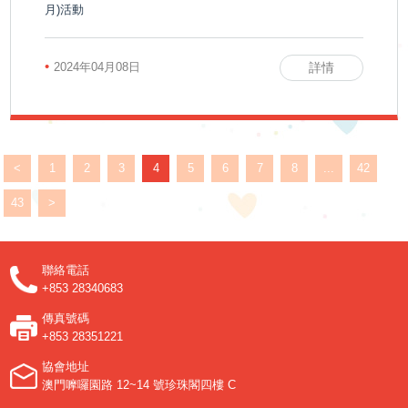
月)活動
•
2024年04月08日
詳情
<
1
2
3
4
5
6
7
8
...
42
43
>
聯絡電話
+853 28340683
傳真號碼
+853 28351221
協會地址
澳門嚤囉園路 12~14 號珍珠閣四樓 C