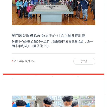
申
請
招聘信息
聯
澳門展智服務協會-啟康中心 社區互融共長計劃
相關鏈接
啟康中心創辦於2004年11月，隸屬澳門展智服務協會，為一
絡
聯絡我們
間非牟利成人日間展能中心
我
•
2024年04月15日
詳情
們