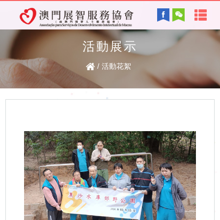
首
English
頁
活動展示
協會背景及方針
關
/
活動花絮
服務內容
於
智障的認識
電子讀物
我
們
最新資訊
協
復康資訊
會
資